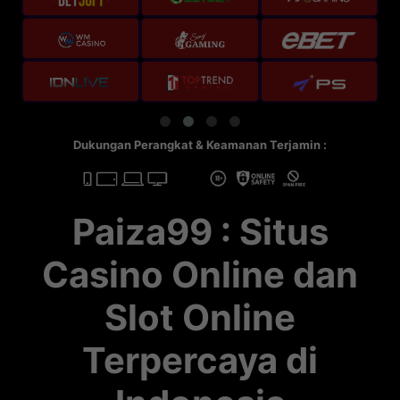
Dukungan Perangkat & Keamanan Terjamin :
Paiza99 : Situs
Casino Online dan
Slot Online
Terpercaya di