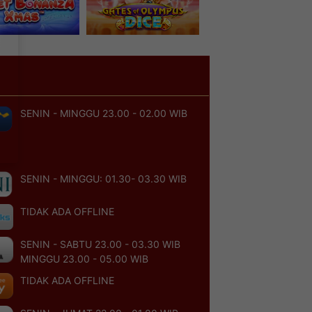
SENIN - MINGGU 23.00 - 02.00 WIB
SENIN - MINGGU: 01.30- 03.30 WIB
TIDAK ADA OFFLINE
SENIN - SABTU 23.00 - 03.30 WIB
MINGGU 23.00 - 05.00 WIB
TIDAK ADA OFFLINE