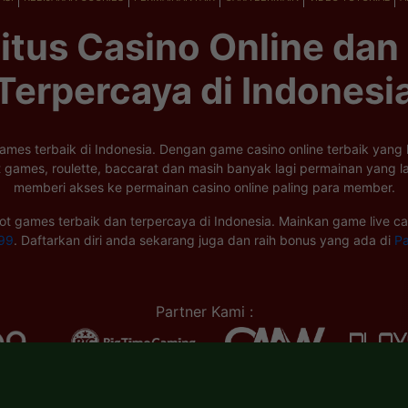
Situs Casino Online dan 
Terpercaya di Indonesi
Games terbaik di Indonesia. Dengan game casino online terbaik ya
lot games, roulette, baccarat dan masih banyak lagi permainan yang la
memberi akses ke permainan casino online paling para member.
lot games terbaik dan terpercaya di Indonesia. Mainkan game live ca
99
. Daftarkan diri anda sekarang juga dan raih bonus yang ada di
P
Partner Kami :