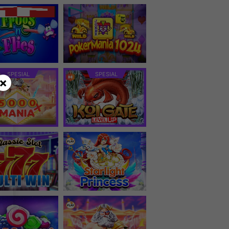
SPESIAL
SPESIAL
×