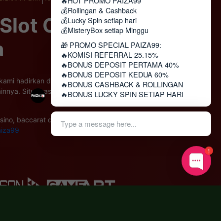
🔥HOT PROMO PAIZA99
💰Rollingan & Cashback
Slot Online
💰Lucky Spin setiap hari
💰MisteryBox setiap Minggu
a
🎁 PROMO SPECIAL PAIZA99:
🔥KOMISI REFERRAL 25.15%
🔥BONUS DEPOSIT PERTAMA 40%
🔥BONUS DEPOSIT KEDUA 60%
ng kami hadirkan dengan game yang kami
🔥BONUS CASHBACK & ROLLINGAN
innya. Situs casino online indonesia unuk
🔥BONUS LUCKY SPIN SETIAP HARI
🔥BONUS MYSTERY BOX SETIAP
MINGGU
sino, baccarat dan slot game terbaik dari
Type a message here...
📌 SPECIAL TURNAMEN PAIZA99:
aiza99
⭐️ Exclusive Game Lamp of Cornucopia Ttl
Hadiah Rp 180JT (23 Juli - 23 Agust'26)
1
⭐️ Turnamen Spesial Menjelang
Kemerdekaan 2026 Rp218.900 JT (9 - 16
Agust'26)
⭐️ IDNSLOT ekslusif Soda Man Ttl Hadiah
Rp 180JT ( 09 Juli - 09 Agust'26)
LINK ALTERNATIF KAMI PAIZA99: