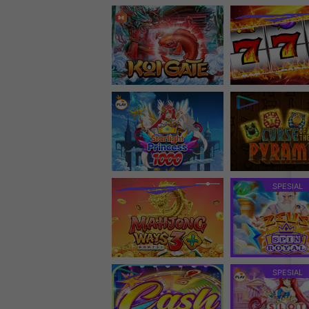
SPESIAL
SPESIAL