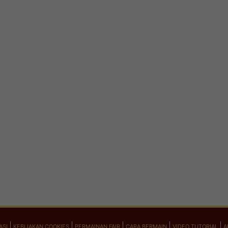
ASI
KEBIJAKAN COOKIES
PERMAINAN FAIR
CARA BERMAIN
VIDEO TUTORIAL
A