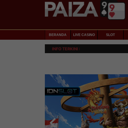
BERANDA
LIVE CASINO
SLOT
INFO TERKINI :