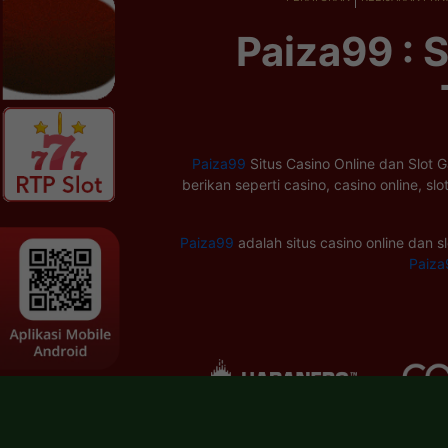
Paiza99 : 
Paiza99
Situs Casino Online dan Slot 
berikan seperti casino, casino online, s
Paiza99
adalah situs casino online dan s
Paiza