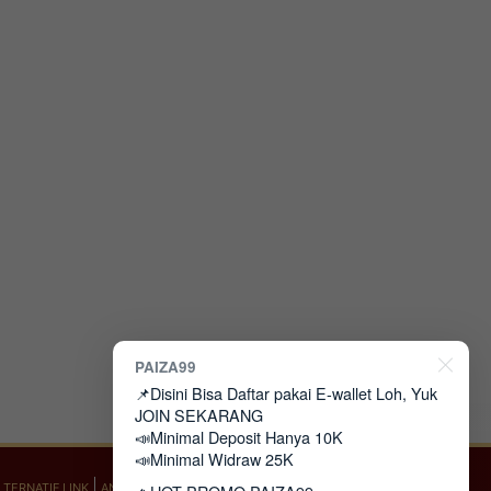
PAIZA99
📌Disini Bisa Daftar pakai E-wallet Loh, Yuk
JOIN SEKARANG
📣Minimal Deposit Hanya 10K
📣Minimal Widraw 25K
LTERNATIF LINK
ANTI BLOKIR