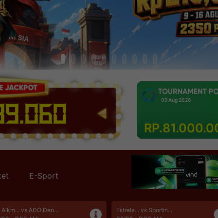
09 Aug 2026
89.060
RP.
81.000.0
ket
E-Sport
 Alkm... vs ADO Den...
Estrela... vs Sportin...