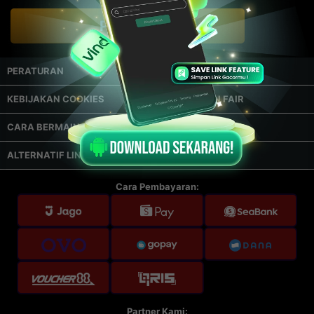
PROSES
PERATURAN
KEBIJAKAN PRIVASI
KEBIJAKAN COOKIES
PERMAINAN FAIR
CARA BERMAIN
VIDEO TUTORIAL
ALTERNATIF LINK
ANTI BLOKIR
Cara Pembayaran:
Partner Kami: