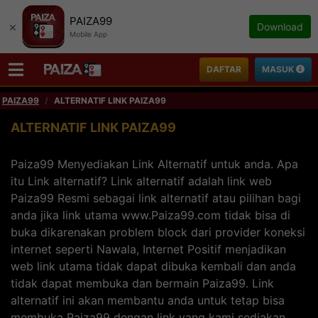
PAIZA99
×
Download
Mobile App
DAFTAR
MASUK
PAIZA99
ALTERNATIF LINK PAIZA99
ALTERNATIF LINK PAIZA99
Paiza99 Menyediakan Link Alternatif untuk anda. Apa
itu Link alternatif? Link alternatif adalah link web
Paiza99 Resmi sebagai link alternatif atau pilihan bagi
anda jika link utama www.Paiza99.com tidak bisa di
buka dikarenakan problem block dari provider koneksi
internet seperti Nawala, Internet Positif menjadikan
web link utama tidak dapat dibuka kembali dan anda
tidak dapat membuka dan bermain Paiza99. Link
alternatif ini akan membantu anda untuk tetap bisa
membuka Paiza99 dengan link yang kami sediakan.