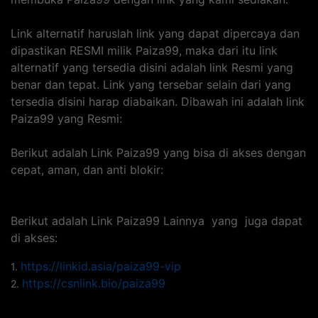
Link alternatif haruslah link yang dapat dipercaya dan
dipastikan RESMI milik Paiza99, maka dari itu link
alternatif yang tersedia disini adalah link Resmi yang
benar dan tepat. Link yang tersebar selain dari yang
tersedia disini harap diabaikan. Dibawah ini adalah link
Paiza99 yang Resmi:
Berikut adalah Link Paiza99 yang bisa di akses dengan
cepat, aman, dan anti blokir:
Berikut adalah Link Paiza99 Lainnya yang juga dapat
di akses:
https://linkid.asia/paiza99-vip
1.
https://csnlink.bio/paiza99
2.