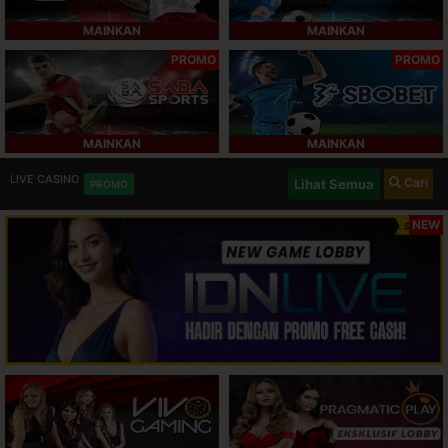
MAINKAN
MAINKAN
PROMO
PROMO
MAINKAN
MAINKAN
LIVE CASINO
Cari
Lihat Semua
PROMO
NEW