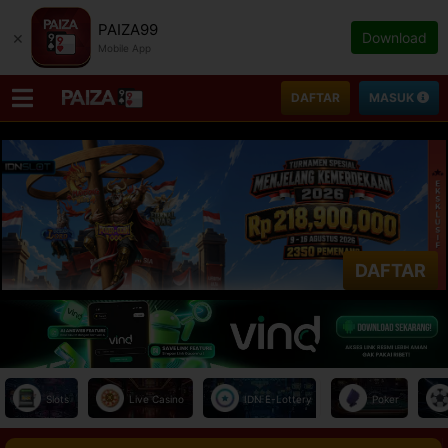
PAIZA99
×
Download
Mobile App
DAFTAR
MASUK
DAFTAR
Slots
Live Casino
IDN E-Lottery
Poker