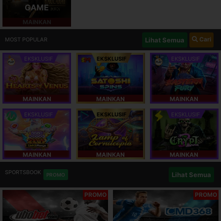
GAME
MAINKAN
Cari
Lihat Semua
MOST POPULAR
EKSKLUSIF
EKSKLUSIF
EKSKLUSIF
MAINKAN
MAINKAN
MAINKAN
EKSKLUSIF
EKSKLUSIF
EKSKLUSIF
MAINKAN
MAINKAN
MAINKAN
SPORTSBOOK
Lihat Semua
PROMO
PROMO
PROMO