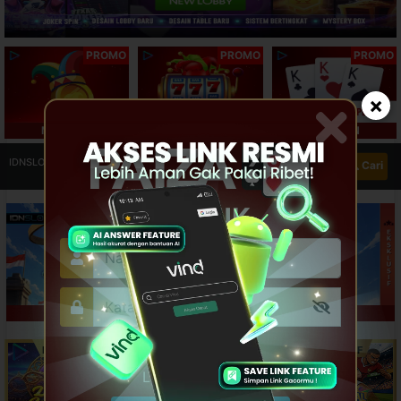
PROMO
PROMO
PROMO
×
MAINKAN
MAINKAN
MAINKAN
IDNSLOT
Cari
Lihat Semua
PROMO
MASUK
LEBIH DETAIL
Ingat saya
EKSKLUSIF
EKSKLUSIF
EKSKLUSIF
Lupa Kata Sandi?