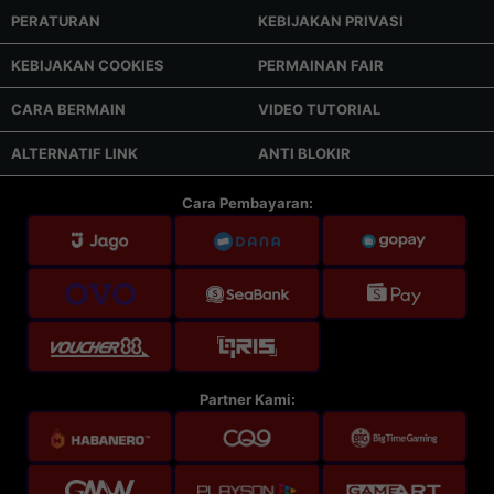
PERATURAN
KEBIJAKAN PRIVASI
KEBIJAKAN COOKIES
PERMAINAN FAIR
CARA BERMAIN
VIDEO TUTORIAL
ALTERNATIF LINK
ANTI BLOKIR
Cara Pembayaran:
Partner Kami: