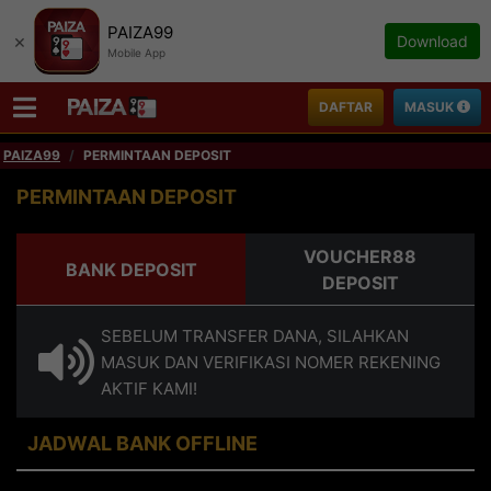
PAIZA99
×
Download
Mobile App
DAFTAR
MASUK
PAIZA99
PERMINTAAN DEPOSIT
PERMINTAAN DEPOSIT
VOUCHER88
BANK DEPOSIT
DEPOSIT
SEBELUM TRANSFER DANA, SILAHKAN
MASUK DAN VERIFIKASI NOMER REKENING
AKTIF KAMI!
JADWAL BANK OFFLINE